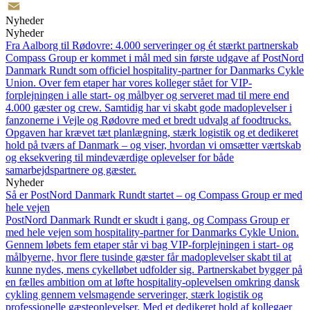
Twitter
Nyheder
Email
Nyheder
Fra Aalborg til Rødovre: 4.000 serveringer og ét stærkt partnerskab
Compass Group er kommet i mål med sin første udgave af PostNord
Danmark Rundt som officiel hospitality-partner for Danmarks Cykle
Union. Over fem etaper har vores kolleger stået for VIP-
forplejningen i alle start- og målbyer og serveret mad til mere end
4.000 gæster og crew. Samtidig har vi skabt gode madoplevelser i
fanzonerne i Vejle og Rødovre med et bredt udvalg af foodtrucks.
Opgaven har krævet tæt planlægning, stærk logistik og et dedikeret
hold på tværs af Danmark – og viser, hvordan vi omsætter værtskab
og eksekvering til mindeværdige oplevelser for både
samarbejdspartnere og gæster.
Nyheder
Så er PostNord Danmark Rundt startet – og Compass Group er med
hele vejen
PostNord Danmark Rundt er skudt i gang, og Compass Group er
med hele vejen som hospitality-partner for Danmarks Cykle Union.
Gennem løbets fem etaper står vi bag VIP-forplejningen i start- og
målbyerne, hvor flere tusinde gæster får madoplevelser skabt til at
kunne nydes, mens cykelløbet udfolder sig. Partnerskabet bygger på
en fælles ambition om at løfte hospitality-oplevelsen omkring dansk
cykling gennem velsmagende serveringer, stærk logistik og
professionelle gæsteoplevelser. Med et dedikeret hold af kollegaer