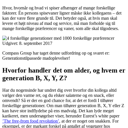
Hvor, hvornår og hvad vi spiser afhænger af mange forskellige
faktorer. Én persons spisevaner ligner måske ikke kollegaens – det
kan der være flere grunde til. Det betyder også, at hvis man skal
levere et højt niveau af mad og service, må man forholde sig til
mange forskellige præferencer og vaner, som alle skal tilgodeses.
Udgivet:
8. september 2017
Compass Group har taget denne udfordring op og svaret er:
Generationstilpassede madoplevelser!
Hvorfor handler det om alder, og hvem er
generation B, X, Y, Z?
Har du nogensinde har undret dig over hvorfor din kollega altid
vælger den varme ret, og du elsker salaterne og en snack, eller
omvendt? Så er der en god chance for, at det er fordi I tilhører
forskellige generationer. Om man tilhører generation B, X, Y eller Z
kan have stor indflydelse på ens madvalg. Det kan lyde meget
karikeret, men undersøgelser viser, herunder Eurest’s white paper
’The free-from food revolution’
, at der er noget om snakken. For
eksempel, er der markant forskel på antallet af vegetarer hos