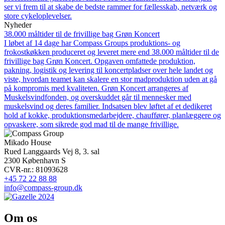
ser vi frem til at skabe de bedste rammer for fællesskab, netværk og
store cykeloplevelser.
Nyheder
38.000 måltider til de frivillige bag Grøn Koncert
I løbet af 14 dage har Compass Groups produktions- og
frokostkøkken produceret og leveret mere end 38.000 måltider til de
frivillige bag Grøn Koncert. Opgaven omfattede produktion,
pakning, logistik og levering til koncertpladser over hele landet og
viste, hvordan teamet kan skalere en stor madproduktion uden at gå
på kompromis med kvaliteten. Grøn Koncert arrangeres af
Muskelsvindfonden, og overskuddet går til mennesker med
muskelsvind og deres familier. Indsatsen blev løftet af et dedikeret
hold af kokke, produktionsmedarbejdere, chauffører, planlæggere og
opvaskere, som sikrede god mad til de mange frivillige.
Mikado House
Rued Langgaards Vej 8, 3. sal
2300 København S
CVR-nr.: 81093628
+45 72 22 88 88
info@compass-group.dk
Om os