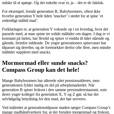
måske til at spørge. Og det enkelte svar er, ja – det er de faktisk.
For eksempel, forstår generation B, Babyboomers, oftest ikke
hvorfor generation Y hele tiden ’snacker’ i stedet for at spise ’et
ordentligt måltid mad’.
Forklaringen er, at generation Y voksede op i en hverdag, hvor det
passede med, at man spiste tre solide måltider om dagen. I dag er vi
konstant på farten, har flextid og spiser vi endda til tider stående og
gående, fremfor siddende. De yngre generationers spisevaner har
tilpasset sig derefter, og de foretrækker derfor ofte flere, men mindre
måltider suppleret med snacks.
Mormormad eller sunde snacks?
Compass Group kan det hele!
Mange Babyboomers har allerede nået pensionsalderen, men
generationen fylder stadig en del på arbejdsmarkedet. Når
generation B spiser frokost i den samme personalerestaurant, som
deres yngre kolleger fra generation X, Y og Z gør, så har det
selvfølgelig betydning for den mad, der bør serveres.
Ved målrettet at generationstilpasse maden sørger Compass Group’s
mange madhåndværkere for, at der foruden morgenmad og frokost,