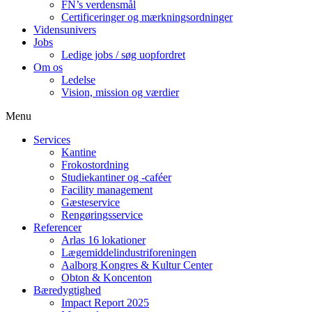
FN’s verdensmål
Certificeringer og mærkningsordninger
Vidensunivers
Jobs
Ledige jobs / søg uopfordret
Om os
Ledelse
Vision, mission og værdier
Menu
Services
Kantine
Frokostordning
Studiekantiner og -caféer
Facility management
Gæsteservice
Rengøringsservice
Referencer
Arlas 16 lokationer
Lægemiddelindustriforeningen
Aalborg Kongres & Kultur Center
Obton & Koncenton
Bæredygtighed
Impact Report 2025