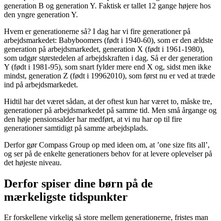
generation B og generation Y. Faktisk er tallet 12 gange højere hos
den yngre generation Y.
Hvem er generationerne så? I dag har vi fire generationer på
arbejdsmarkedet: Babyboomers (født i 1940-60), som er den ældste
generation på arbejdsmarkedet, generation X (født i 1961-1980),
som udgør størstedelen af arbejdskraften i dag. Så er der generation
Y (født i 1981-95), som snart fylder mere end X og, sidst men ikke
mindst, generation Z (født i 19962010), som først nu er ved at træde
ind på arbejdsmarkedet.
Hidtil har det været sådan, at der oftest kun har været to, måske tre,
generationer på arbejdsmarkedet på samme tid. Men små årgange og
den høje pensionsalder har medført, at vi nu har op til fire
generationer samtidigt på samme arbejdsplads.
Derfor gør Compass Group op med ideen om, at ’one size fits all’,
og ser på de enkelte generationers behov for at levere oplevelser på
det højeste niveau.
Derfor spiser dine børn på de
mærkeligste tidspunkter
Er forskellene virkelig så store mellem generationerne, fristes man