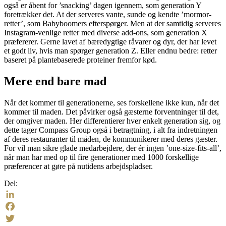
også er åbent for ’snacking’ dagen igennem, som generation Y
foretrækker det. At der serveres vante, sunde og kendte ’mormor-
retter’, som Babyboomers efterspørger. Men at der samtidig serveres
Instagram-venlige retter med diverse add-ons, som generation X
præfererer. Gerne lavet af bæredygtige råvarer og dyr, der har levet
et godt liv, hvis man spørger generation Z. Eller endnu bedre: retter
baseret på plantebaserede proteiner fremfor kød.
Mere end bare mad
Når det kommer til generationerne, ses forskellene ikke kun, når det
kommer til maden. Det påvirker også gæsterne forventninger til det,
der omgiver maden. Her differentierer hver enkelt generation sig, og
dette tager Compass Group også i betragtning, i alt fra indretningen
af deres restauranter til måden, de kommunikerer med deres gæster.
For vil man sikre glade medarbejdere, der ér ingen ’one-size-fits-all’,
når man har med op til fire generationer med 1000 forskellige
præferencer at gøre på nutidens arbejdspladser.
Del:
LinkedIn
Facebook