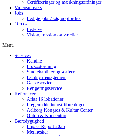
Certificeringer og mærkningsordninger
Vidensunivers
Jobs
Ledige jobs / søg uopfordret
Om os
Ledelse
Vision, mission og værdier
Menu
Services
Kantine
Frokostordning
Studiekantiner og -caféer
Facility management
Gæsteservice
Rengøringsservice
Referencer
Arlas 16 lokationer
Lægemiddelindustriforeningen
Aalborg Kongres & Kultur Center
Obton & Koncenton
Bæredygtighed
Impact Report 2025
Mennesker