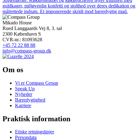
Spisemærke. Køkkenteamet og køkkenchefen fejrer triumfen med
guldkager, miljøvenlig konfetti og stolthed over deres dedikation og
målrettede indsats. Et imponerende skridt mod bæredygtig mad.
Mikado House
Rued Langgaards Vej 8, 3. sal
2300 København S
CVR-nr.: 81093628
+45 72 22 88 88
info@compass-group.dk
Om os
Vi er Compass Group
Speak Up
Nyheder
Bæredygtighed
Karriere
Praktisk information
Etiske retningslinjer
Persondata