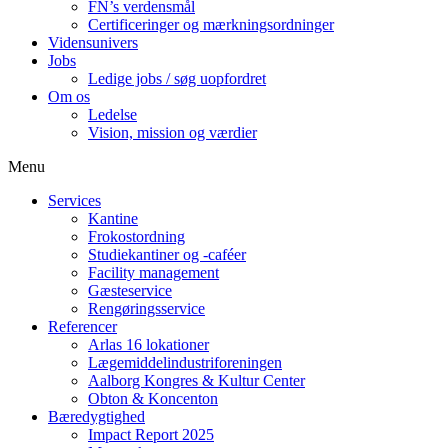
FN’s verdensmål
Certificeringer og mærkningsordninger
Vidensunivers
Jobs
Ledige jobs / søg uopfordret
Om os
Ledelse
Vision, mission og værdier
Menu
Services
Kantine
Frokostordning
Studiekantiner og -caféer
Facility management
Gæsteservice
Rengøringsservice
Referencer
Arlas 16 lokationer
Lægemiddelindustriforeningen
Aalborg Kongres & Kultur Center
Obton & Koncenton
Bæredygtighed
Impact Report 2025