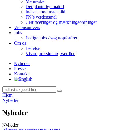
Mennesker
Det planterige måltid
Indsats mod madspild
FN’s verdensmål
Certificeringer og mærkningsordninger
Vidensunivers
Jobs
Ledige jobs / søg uopfordret
Om os
Ledelse
Vision, mission og værdier
Nyheder
Presse
Kontakt
Hjem
Nyheder
Nyheder
Nyheder