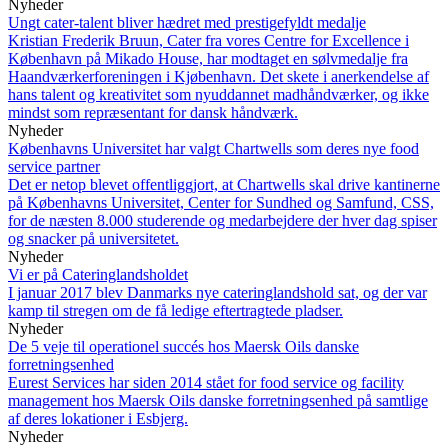
Nyheder
Ungt cater-talent bliver hædret med prestigefyldt medalje
Kristian Frederik Bruun, Cater fra vores Centre for Excellence i
København på Mikado House, har modtaget en sølvmedalje fra
Haandværkerforeningen i Kjøbenhavn. Det skete i anerkendelse af
hans talent og kreativitet som nyuddannet madhåndværker, og ikke
mindst som repræsentant for dansk håndværk.
Nyheder
Københavns Universitet har valgt Chartwells som deres nye food
service partner
Det er netop blevet offentliggjort, at Chartwells skal drive kantinerne
på Københavns Universitet, Center for Sundhed og Samfund, CSS,
for de næsten 8.000 studerende og medarbejdere der hver dag spiser
og snacker på universitetet.
Nyheder
Vi er på Cateringlandsholdet
I januar 2017 blev Danmarks nye cateringlandshold sat, og der var
kamp til stregen om de få ledige eftertragtede pladser.
Nyheder
De 5 veje til operationel succés hos Maersk Oils danske
forretningsenhed
Eurest Services har siden 2014 stået for food service og facility
management hos Maersk Oils danske forretningsenhed på samtlige
af deres lokationer i Esbjerg.
Nyheder