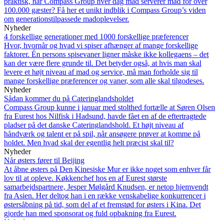
praktisk, når Compass Group hver dag mad serverer mad for over
100.000 gæster? Få her et unikt indblik i Compass Group’s viden
om generationstilpassede madoplevelser.
Nyheder
4 forskellige generationer med 1000 forskellige præferencer
Hvor, hvornår og hvad vi spiser afhænger af mange forskellige
faktorer. Én persons spisevaner ligner måske ikke kollegaens – det
kan der være flere grunde til. Det betyder også, at hvis man skal
levere et højt niveau af mad og service, må man forholde sig til
mange forskellige præferencer og vaner, som alle skal tilgodeses.
Nyheder
Sådan kommer du på Cateringlandsholdet
Compass Group kunne i januar med stolthed fortælle at Søren Olsen
fra Eurest hos Nilfisk i Hadsund, havde fået en af de eftertragtede
pladser på det danske Cateringlandshold. Et højt niveau af
håndværk og talent er på spil, når ansøgere prøver at komme på
holdet. Men hvad skal der egentlig helt præcist skal til?
Nyheder
Når østers fører til Beijing
At åbne østers på Den Kinesiske Mur er ikke noget som enhver får
lov til at opleve. Køkkenchef hos en af Eurest største
samarbejdspartnere, Jesper Mølgård Knudsen, er netop hjemvendt
fra Asien. Her deltog han i en række venskabelige konkurrencer i
østersåbning på tid, som del af et fremstød for østers i Kina. Det
gjorde han med sponsorat og fuld opbakning fra Eurest.