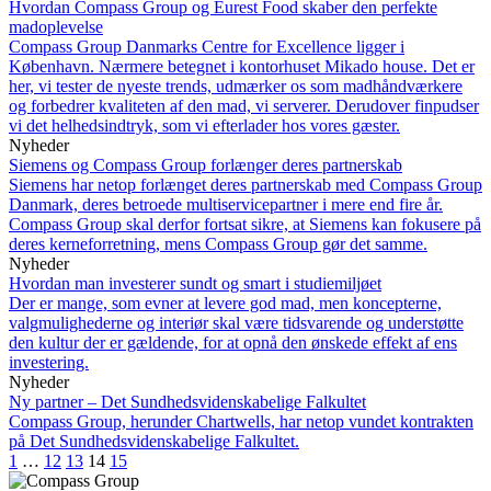
Hvordan Compass Group og Eurest Food skaber den perfekte
madoplevelse
Compass Group Danmarks Centre for Excellence ligger i
København. Nærmere betegnet i kontorhuset Mikado house. Det er
her, vi tester de nyeste trends, udmærker os som madhåndværkere
og forbedrer kvaliteten af den mad, vi serverer. Derudover finpudser
vi det helhedsindtryk, som vi efterlader hos vores gæster.
Nyheder
Siemens og Compass Group forlænger deres partnerskab
Siemens har netop forlænget deres partnerskab med Compass Group
Danmark, deres betroede multiservicepartner i mere end fire år.
Compass Group skal derfor fortsat sikre, at Siemens kan fokusere på
deres kerneforretning, mens Compass Group gør det samme.
Nyheder
Hvordan man investerer sundt og smart i studiemiljøet
Der er mange, som evner at levere god mad, men koncepterne,
valgmulighederne og interiør skal være tidsvarende og understøtte
den kultur der er gældende, for at opnå den ønskede effekt af ens
investering.
Nyheder
Ny partner – Det Sundhedsvidenskabelige Falkultet
Compass Group, herunder Chartwells, har netop vundet kontrakten
på Det Sundhedsvidenskabelige Falkultet.
1
…
12
13
14
15