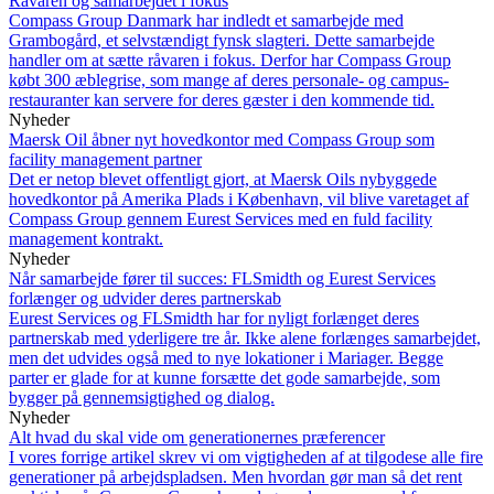
Råvaren og samarbejdet i fokus
Compass Group Danmark har indledt et samarbejde med
Grambogård, et selvstændigt fynsk slagteri. Dette samarbejde
handler om at sætte råvaren i fokus. Derfor har Compass Group
købt 300 æblegrise, som mange af deres personale- og campus-
restauranter kan servere for deres gæster i den kommende tid.
Nyheder
Maersk Oil åbner nyt hovedkontor med Compass Group som
facility management partner
Det er netop blevet offentligt gjort, at Maersk Oils nybyggede
hovedkontor på Amerika Plads i København, vil blive varetaget af
Compass Group gennem Eurest Services med en fuld facility
management kontrakt.
Nyheder
Når samarbejde fører til succes: FLSmidth og Eurest Services
forlænger og udvider deres partnerskab
Eurest Services og FLSmidth har for nyligt forlænget deres
partnerskab med yderligere tre år. Ikke alene forlænges samarbejdet,
men det udvides også med to nye lokationer i Mariager. Begge
parter er glade for at kunne forsætte det gode samarbejde, som
bygger på gennemsigtighed og dialog.
Nyheder
Alt hvad du skal vide om generationernes præferencer
I vores forrige artikel skrev vi om vigtigheden af at tilgodese alle fire
generationer på arbejdspladsen. Men hvordan gør man så det rent