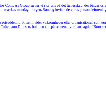
os Compass Group sætter vi stor pris på det fællesskab, der binder o
å kan mærkes mandag morgen. Søndag inviterede vores personaleforenin
risuddeling. Prisen hylder virksomheder eller organisationer, som gør e
oftemann Dinesen, holdt en tale på scenen, hvor han sagde: “Stort set a