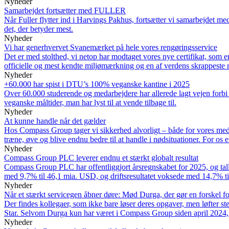
Nyheder
Samarbejdet fortsætter med FULLER
Når Fuller flytter ind i Harvings Pakhus, fortsætter vi samarbejdet m
det, der betyder mest.
Nyheder
Vi har generhvervet Svanemærket på hele vores rengøringsservice
Det er med stolthed, vi netop har modtaget vores nye certifikat, so
officielle og mest kendte miljømærkning og en af verdens skrappeste m
Nyheder
+60.000 har spist i DTU’s 100% veganske kantine i 2025
Over 60.000 studerende og medarbejdere har allerede lagt vejen forbi i 
veganske måltider, man har lyst til at vende tilbage til.
Nyheder
At kunne handle når det gælder
Hos Compass Group tager vi sikkerhed alvorligt – både for vores medarb
træne, øve og blive endnu bedre til at handle i nødsituationer. For os e
Nyheder
Compass Group PLC leverer endnu et stærkt globalt resultat
Compass Group PLC har offentliggjort årsregnskabet for 2025, og tall
med 9,7% til 46,1 mia. USD, og driftsresultatet voksede med 14,7% til
Nyheder
Når et stærkt servicegen åbner døre: Mød Durga, der gør en forskel fo
Der findes kollegaer, som ikke bare løser deres opgaver, men løfter 
Star. Selvom Durga kun har været i Compass Group siden april 2024, h
Nyheder