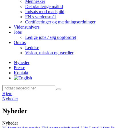
Mennesker
Det planterige måltid
Indsats mod madspild
FN’s verdensmål
Certificeringer og mærkningsordninger
Vidensunivers
Jobs
Ledige jobs / søg uopfordret
Om os
Ledelse
Vision, mission og værdier
Nyheder
Presse
Kontakt
Hjem
Nyheder
Nyheder
Nyheder