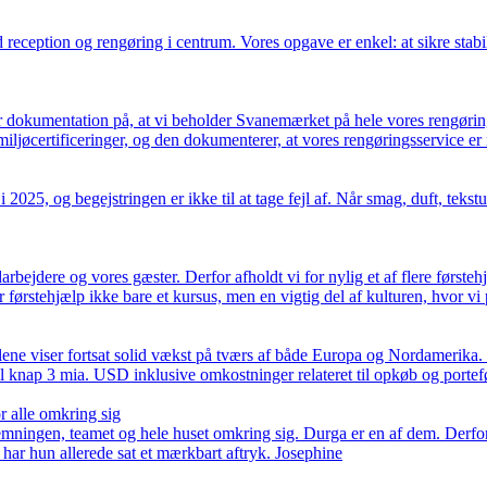
ed reception og rengøring i centrum. Vores opgave er enkel: at sikre st
m er dokumentation på, at vi beholder Svanemærket på hele vores reng
iljøcertificeringer, og den dokumenterer, at vores rengøringsservice er
2025, og begejstringen er ikke til at tage fejl af. Når smag, duft, tekst
ejdere og vores gæster. Derfor afholdt vi for nylig et af flere førstehjæ
r førstehjælp ikke bare et kursus, men en vigtig del af kulturen, hvor vi
ene viser fortsat solid vækst på tværs af både Europa og Nordamerika. 
 knap 3 mia. USD inklusive omkostninger relateret til opkøb og portefø
r alle omkring sig
stemningen, teamet og hele huset omkring sig. Durga er en af dem. Derfo
ar hun allerede sat et mærkbart aftryk. Josephine