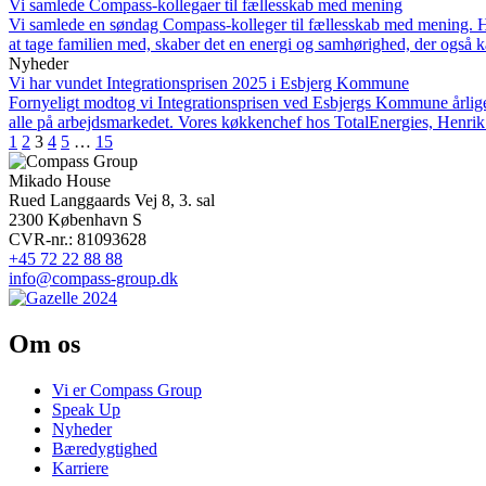
Vi samlede Compass-kollegaer til fællesskab med mening
Vi samlede en søndag Compass-kolleger til fællesskab med mening. H
at tage familien med, skaber det en energi og samhørighed, der ogs
Nyheder
Vi har vundet Integrationsprisen 2025 i Esbjerg Kommune
Fornyeligt modtog vi Integrationsprisen ved Esbjergs Kommune årlige p
alle på arbejdsmarkedet. Vores køkkenchef hos TotalEnergies, Henrik T
1
2
3
4
5
…
15
Mikado House
Rued Langgaards Vej 8, 3. sal
2300 København S
CVR-nr.: 81093628
+45 72 22 88 88
info@compass-group.dk
Om os
Vi er Compass Group
Speak Up
Nyheder
Bæredygtighed
Karriere