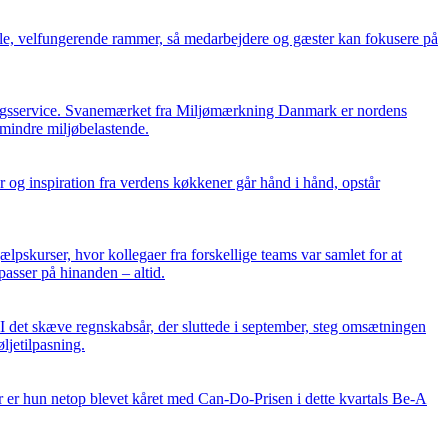
abile, velfungerende rammer, så medarbejdere og gæster kan fokusere på
øringsservice. Svanemærket fra Miljømærkning Danmark er nordens
 mindre miljøbelastende.
ur og inspiration fra verdens køkkener går hånd i hånd, opstår
lpskurser, hvor kollegaer fra forskellige teams var samlet for at
 passer på hinanden – altid.
I det skæve regnskabsår, der sluttede i september, steg omsætningen
ljetilpasning.
r er hun netop blevet kåret med Can-Do-Prisen i dette kvartals Be-A