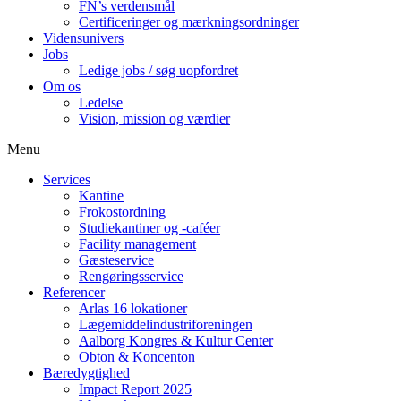
FN’s verdensmål
Certificeringer og mærkningsordninger
Vidensunivers
Jobs
Ledige jobs / søg uopfordret
Om os
Ledelse
Vision, mission og værdier
Menu
Services
Kantine
Frokostordning
Studiekantiner og -caféer
Facility management
Gæsteservice
Rengøringsservice
Referencer
Arlas 16 lokationer
Lægemiddelindustriforeningen
Aalborg Kongres & Kultur Center
Obton & Koncenton
Bæredygtighed
Impact Report 2025