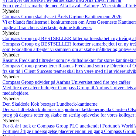
Vi fornyer det stærke FM-partnerskab med Alfa Laval i fem år
Fem nye år i samarbejde med Alfa Laval i Aalborg. Vi er stolte af for
Nyheder
Compass Group skal dyste i Årets Grønne Kantinemenu 2026
Vi er blandt finalisterne i konkurrencen om Årets Grønneste Kantin
nogle af branchens stærkeste grønne køkkener.
Nyheder
Compass Group og BESTSELLER løfter partnerskabet i ny treårig af
Compass Group og BESTSELLER fortsætter samarbejdet i en ny treårig 
som Foodathon arbejder vi sammen om at skabe måltider og oplevelser,
Nyheder
Rasmus Fredslund tiltræder som ny driftsdirektør for større kantineku
Compass Group præsenterer Rasmus Fredslund som ny Director of Oper
fra sin tid i Client Success-teamet skal han være med til at videreudv
Nyheder
Compass Group udvider på Aarhus Universitet med fire nye caféer
Med fire nye caféer bidrager Compass Group til Aarhus Universitets 
medarbejdere.
Nyheder
Den Skaldede Kok besøger Lundbeck-kantinerne
Der var lidt ekstra kulinarisk inspiration i køkkenerne, da Carsten 
præg på dagens retter og skabe en særlig oplevelse for vores kolleger 
Nyheder
For 8. år i træk er Compass Group PLC anerkendt i Fortune’s Worl
Fortunes årlige undersøgelse placerer endnu en gang Compass Group