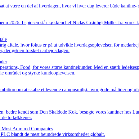
tsat at være en del af hverdagen, hvor vi hver dag leverer både kantine
emenu 2026. I spidsen står køkkenchef Niclas Grønhøj Møller fra vore
tale
aftale, hvor fokus er på at udvikle hverdagsoplevelsen for medarbejd
 der gør en forskel i arbejdsdagen.
nder
ations, Food, for vores større kantinekunder. Med en stærk ledelsespr
ikle området og styrke kundeoplevelsen.
ambition om at skabe et levende campusmiljø, hvor gode måltider og ufo
Olsen, bedre kendt som Den Skaldede Kok, besøgte vores kantiner hos L
i de to køkkener.
d’s Most Admired Companies
 PLC blandt de mest beundrede virksomheder globalt.