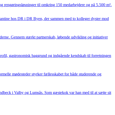
- og rengøringsløsninger til omkring 150 medarbejdere og på 5.500 m².
s kantine hos DR i DR Byen, der sammen med to kolleger dyster mod
erne. Gennem stærkt partnerskab, løbende udvikling og initiativer
ofil, gastronomisk baggrund og indgående kendskab til forretningen
rmelle mødesteder styrker fællesskabet for både studerende og
undbeck i Valby og Lumsås. Som gæstekok var han med til at sætte sit