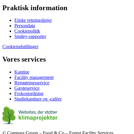
Praktisk information
Etiske retningslinjer
Persondata
Cookiepolitik
Smiley-rapporter
Cookieindstillinger
Vores services
Kantine
Facility management
Rengøringsservice
Gæsteservice
Frokostordning
Studiekantiner og -caféer
© Compass Group – Food & Co – Eurest Facility Services