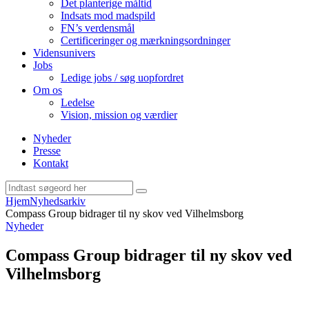
Det planterige måltid
Indsats mod madspild
FN’s verdensmål
Certificeringer og mærkningsordninger
Vidensunivers
Jobs
Ledige jobs / søg uopfordret
Om os
Ledelse
Vision, mission og værdier
Nyheder
Presse
Kontakt
Hjem
Nyhedsarkiv
Compass Group bidrager til ny skov ved Vilhelmsborg
Nyheder
Compass Group bidrager til ny skov ved
Vilhelmsborg