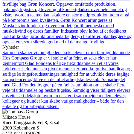
frivillige bag Grøn Koncert. Opgaven omfattede produktion,
pakning, logistik og levering til koncertpladser over hele landet og
viste, hvordan teamet kan skalere en stor madproduktion uden at gå
på kompromis med kvaliteten. Grøn Koncert arrangeres af
Muskelsvindfonden, og overskuddet går til mennesker med
muskelsvind og deres familier. Indsatsen blev løftet af et dedikeret
hold af kokke, produktionsmedarbejdere, chauffører, planlæggere og
opvaskere, som sikrede god mad til de mange frivillige.
Nyheder
Sammen skaber vi muligheder – seks elever er nu færdiguddannede
Hos Compass Group er vi stolte af at fejre, at seks elever har
gennemført Glad Fondens toårige flexuddannelse i et af vores
køkkener. Uddannelsen giver mennesker med kognitive handicap og
særlige læringsforudsætninger mulighed for at udvikle deres faglige
kompetencer og blive en del af et arbejdsfællesskab. Samarbejdet
med Glad Fonden bygger på en fælles ambition om at skabe flere
veje til uddannelse og beskæftigelse. Samtidig viser tidligere elevers
ansættelse i fleksjob, hvordan et stærkt samarbejde mellem elever,
kollegaer og kunder kan skabe varige muligheder – både for den
enkelte og for arbejdspladsen.
Mikado House
Rued Langgaards Vej 8, 3. sal
2300 København S
CVR-nr.: 81093628