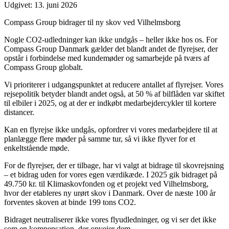
Udgivet:
13. juni 2026
Compass Group bidrager til ny skov ved Vilhelmsborg
Nogle CO2-udledninger kan ikke undgås – heller ikke hos os. For
Compass Group Danmark gælder det blandt andet de flyrejser, der
opstår i forbindelse med kundemøder og samarbejde på tværs af
Compass Group globalt.
Vi prioriterer i udgangspunktet at reducere antallet af flyrejser. Vores
rejsepolitik betyder blandt andet også, at 50 % af bilflåden var skiftet
til elbiler i 2025, og at der er indkøbt medarbejdercykler til kortere
distancer.
Kan en flyrejse ikke undgås, opfordrer vi vores medarbejdere til at
planlægge flere møder på samme tur, så vi ikke flyver for et
enkeltstående møde.
For de flyrejser, der er tilbage, har vi valgt at bidrage til skovrejsning
– et bidrag uden for vores egen værdikæde. I 2025 gik bidraget på
49.750 kr. til Klimaskovfonden og et projekt ved Vilhelmsborg,
hvor der etableres ny urørt skov i Danmark. Over de næste 100 år
forventes skoven at binde 199 tons CO2.
Bidraget neutraliserer ikke vores flyudledninger, og vi ser det ikke
som en kompensation, der opvejer dem.