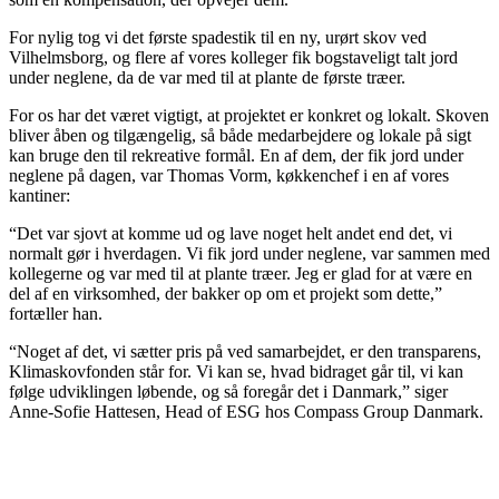
For nylig tog vi det første spadestik til en ny, urørt skov ved
Vilhelmsborg, og flere af vores kolleger fik bogstaveligt talt jord
under neglene, da de var med til at plante de første træer.
For os har det været vigtigt, at projektet er konkret og lokalt. Skoven
bliver åben og tilgængelig, så både medarbejdere og lokale på sigt
kan bruge den til rekreative formål. En af dem, der fik jord under
neglene på dagen, var Thomas Vorm, køkkenchef i en af vores
kantiner:
“Det var sjovt at komme ud og lave noget helt andet end det, vi
normalt gør i hverdagen. Vi fik jord under neglene, var sammen med
kollegerne og var med til at plante træer. Jeg er glad for at være en
del af en virksomhed, der bakker op om et projekt som dette,”
fortæller han.
“Noget af det, vi sætter pris på ved samarbejdet, er den transparens,
Klimaskovfonden står for. Vi kan se, hvad bidraget går til, vi kan
følge udviklingen løbende, og så foregår det i Danmark,” siger
Anne-Sofie Hattesen, Head of ESG hos Compass Group Danmark.