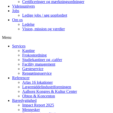
Certificeringer og mærkningsordninger
Vidensunivers
Jobs
Ledige jobs / søg uopfordret
Om os
Ledelse
Vision, mission og værdier
Menu
Services
Kantine
Frokostordning
Studiekantiner og -caféer
Facility management
Gæsteservice
Rengøringsservice
Referencer
Arlas 16 lokationer
Lægemiddelindustriforeningen
Aalborg Kongres & Kultur Center
Obton & Koncenton
Bæredygtighed
Impact Report 2025
Mennesker