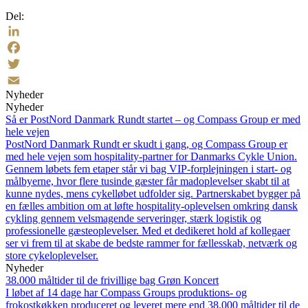
Del:
LinkedIn
Facebook
Twitter
Nyheder
Email
Nyheder
Så er PostNord Danmark Rundt startet – og Compass Group er med
hele vejen
PostNord Danmark Rundt er skudt i gang, og Compass Group er
med hele vejen som hospitality-partner for Danmarks Cykle Union.
Gennem løbets fem etaper står vi bag VIP-forplejningen i start- og
målbyerne, hvor flere tusinde gæster får madoplevelser skabt til at
kunne nydes, mens cykelløbet udfolder sig. Partnerskabet bygger på
en fælles ambition om at løfte hospitality-oplevelsen omkring dansk
cykling gennem velsmagende serveringer, stærk logistik og
professionelle gæsteoplevelser. Med et dedikeret hold af kollegaer
ser vi frem til at skabe de bedste rammer for fællesskab, netværk og
store cykeloplevelser.
Nyheder
38.000 måltider til de frivillige bag Grøn Koncert
I løbet af 14 dage har Compass Groups produktions- og
frokostkøkken produceret og leveret mere end 38.000 måltider til de