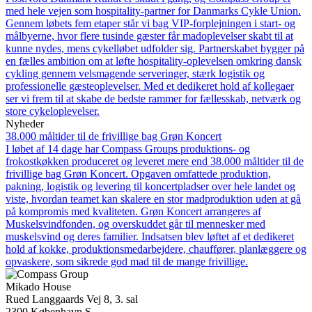
med hele vejen som hospitality-partner for Danmarks Cykle Union.
Gennem løbets fem etaper står vi bag VIP-forplejningen i start- og
målbyerne, hvor flere tusinde gæster får madoplevelser skabt til at
kunne nydes, mens cykelløbet udfolder sig. Partnerskabet bygger på
en fælles ambition om at løfte hospitality-oplevelsen omkring dansk
cykling gennem velsmagende serveringer, stærk logistik og
professionelle gæsteoplevelser. Med et dedikeret hold af kollegaer
ser vi frem til at skabe de bedste rammer for fællesskab, netværk og
store cykeloplevelser.
Nyheder
38.000 måltider til de frivillige bag Grøn Koncert
I løbet af 14 dage har Compass Groups produktions- og
frokostkøkken produceret og leveret mere end 38.000 måltider til de
frivillige bag Grøn Koncert. Opgaven omfattede produktion,
pakning, logistik og levering til koncertpladser over hele landet og
viste, hvordan teamet kan skalere en stor madproduktion uden at gå
på kompromis med kvaliteten. Grøn Koncert arrangeres af
Muskelsvindfonden, og overskuddet går til mennesker med
muskelsvind og deres familier. Indsatsen blev løftet af et dedikeret
hold af kokke, produktionsmedarbejdere, chauffører, planlæggere og
opvaskere, som sikrede god mad til de mange frivillige.
Mikado House
Rued Langgaards Vej 8, 3. sal
2300 København S