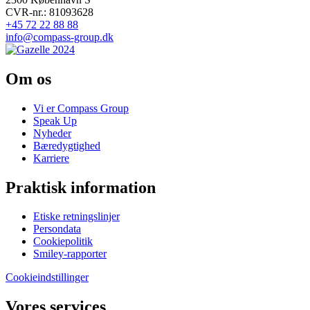
CVR-nr.: 81093628
+45 72 22 88 88
info@compass-group.dk
Om os
Vi er Compass Group
Speak Up
Nyheder
Bæredygtighed
Karriere
Praktisk information
Etiske retningslinjer
Persondata
Cookiepolitik
Smiley-rapporter
Cookieindstillinger
Vores services