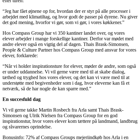
efter turen:
“Jeg har fået øjnene op for, hvordan der er styr på alle processer i
arbejdet med klimatiltag, og hvor godt de passer på dyrene. Nu giver
det god mening, hvorfor vi gør, som vi gør, i vores køkkener.”
Hos Compass Group har vi 350 kantiner landet over, og vores
elever arbejder i mange forskellige kantiner. Derfor var mødet med
andre elever også en vigtig del af dagen. Thais Brask-Simonsen,
People & Culture Partner hos Compass Group med ansvar for vores
elever, forklarede:
“Når vi holder inspirationsture for elever, møder de andre, som også
er under uddannelse. Vi vil gerne være med til at skabe dialog,
tæthed og tryghed hos vores elever, og det kan vi være med til at
understøtte med begivenheder som i dag, hvor eleverne kan få et
netværk, så de har nogle de kan sparre med.”
En succesfuld dag
Vi vil gerne takke Martin Rosbech fra Arla samt Thais Brask-
Simonsen og Ulrik Nielsen fra Compass Group for en god
inspirationstur, hvor vores elever kom tættere på landmand, landbrug
og råvarernes oprindelse.
Bonusinfo: 72% af Compass Groups mejeriindkøb hos Arla i en