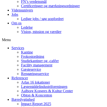
FN’s verdensmål
Certificeringer og mærkningsordninger
Vidensunivers
Jobs
Ledige jobs / søg uopfordret
Om os
Ledelse
Vision, mission og værdier
Menu
Services
Kantine
Frokostordning
Studiekantiner og -caféer
Facility management
Gæsteservice
Rengøringsservice
Referencer
Arlas 16 lokationer
Lægemiddelindustriforeningen
Aalborg Kongres & Kultur Center
Obton & Koncenton
Bæredygtighed
Impact Report 2025