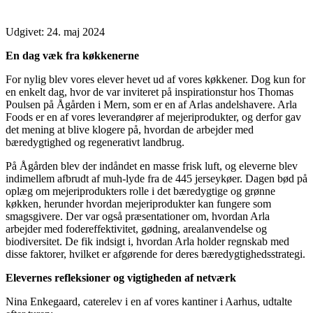
Udgivet:
24. maj 2024
En dag væk fra køkkenerne
For nylig blev vores elever hevet ud af vores køkkener. Dog kun for
en enkelt dag, hvor de var inviteret på inspirationstur hos Thomas
Poulsen på Ågården i Mern, som er en af Arlas andelshavere. Arla
Foods er en af vores leverandører af mejeriprodukter, og derfor gav
det mening at blive klogere på, hvordan de arbejder med
bæredygtighed og regenerativt landbrug.
På Ågården blev der indåndet en masse frisk luft, og eleverne blev
indimellem afbrudt af muh-lyde fra de 445 jerseykøer. Dagen bød på
oplæg om mejeriprodukters rolle i det bæredygtige og grønne
køkken, herunder hvordan mejeriprodukter kan fungere som
smagsgivere. Der var også præsentationer om, hvordan Arla
arbejder med fodereffektivitet, gødning, arealanvendelse og
biodiversitet. De fik indsigt i, hvordan Arla holder regnskab med
disse faktorer, hvilket er afgørende for deres bæredygtighedsstrategi.
Elevernes refleksioner og vigtigheden af netværk
Nina Enkegaard, caterelev i en af vores kantiner i Aarhus, udtalte