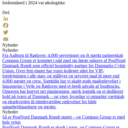
forårsmåned i 2024 var økologiske.
Del:
LinkedIn
Facebook
Twitter
Nyheder
Email
Nyheder
Fra Aalborg til Rødovre: 4.000 serveringer og ét stærkt partnerskab
Compass Group er kommet i mål med sin første udgave af PostNord
Danmark Rundt som officiel hospitality-partner for Danmarks Cykle
Union. Over fem etaper har vores kolleger stået for VIP-
forplejningen i alle start- og målbyer og serveret mad til mere end
4.000 gæster og crew. Samtidig har vi skabt gode madoplevelser i
fanzonerne i Vejle og Rødovre med et bredt udvalg af foodtrucks.
Opgaven har krævet tæt planlægning, stærk logistik og et dedikeret
hold på tværs af Danmark – og viser, hvordan vi omsætter værtskab
og eksekvering til mindeværdige oplevelser for både
samarbejdspartnere og gæster.
Nyheder
Så er PostNord Danmark Rundt startet – og Compass Group er med
hele vejen
PostNord Danmark Rundt er skudt i gang, og Compass Group er