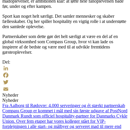
madoplevelser, er ambitionen klar: at løfte hele fanoplevelsen både
før, under og efter kampen.
Sport kan noget helt særligt. Det samler mennesker og skaber
fællesskaber. Og her spiller hospitality en vigtig rolle i at understøtte
den samlede oplevelse.
Partnerskaber som dette gør det helt særligt at være en del af en
global virksomhed som Compass Group, hvor vi kan lade os
inspirere af de bedste og være med til at udvikle fremtidens
gæsteoplevelser.
Del:
LinkedIn
Facebook
Twitter
Nyheder
Email
Nyheder
Fra Aalborg til Rødovre: 4.000 serveringer og ét stærkt partnerskab
Compass Group er kommet i mål med sin første udgave af PostNord
Danmark Rundt som officiel hospitality-partner for Danmarks Cykle
Union. Over fem etaper har vores kolleger stået for VIP-
forplejningen i alle start- og målbyer og serveret mad til mere end