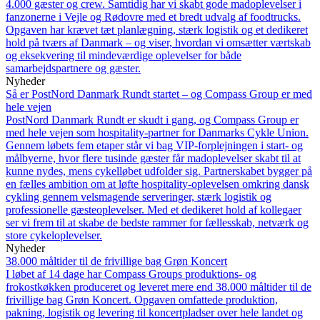
4.000 gæster og crew. Samtidig har vi skabt gode madoplevelser i
fanzonerne i Vejle og Rødovre med et bredt udvalg af foodtrucks.
Opgaven har krævet tæt planlægning, stærk logistik og et dedikeret
hold på tværs af Danmark – og viser, hvordan vi omsætter værtskab
og eksekvering til mindeværdige oplevelser for både
samarbejdspartnere og gæster.
Nyheder
Så er PostNord Danmark Rundt startet – og Compass Group er med
hele vejen
PostNord Danmark Rundt er skudt i gang, og Compass Group er
med hele vejen som hospitality-partner for Danmarks Cykle Union.
Gennem løbets fem etaper står vi bag VIP-forplejningen i start- og
målbyerne, hvor flere tusinde gæster får madoplevelser skabt til at
kunne nydes, mens cykelløbet udfolder sig. Partnerskabet bygger på
en fælles ambition om at løfte hospitality-oplevelsen omkring dansk
cykling gennem velsmagende serveringer, stærk logistik og
professionelle gæsteoplevelser. Med et dedikeret hold af kollegaer
ser vi frem til at skabe de bedste rammer for fællesskab, netværk og
store cykeloplevelser.
Nyheder
38.000 måltider til de frivillige bag Grøn Koncert
I løbet af 14 dage har Compass Groups produktions- og
frokostkøkken produceret og leveret mere end 38.000 måltider til de
frivillige bag Grøn Koncert. Opgaven omfattede produktion,
pakning, logistik og levering til koncertpladser over hele landet og