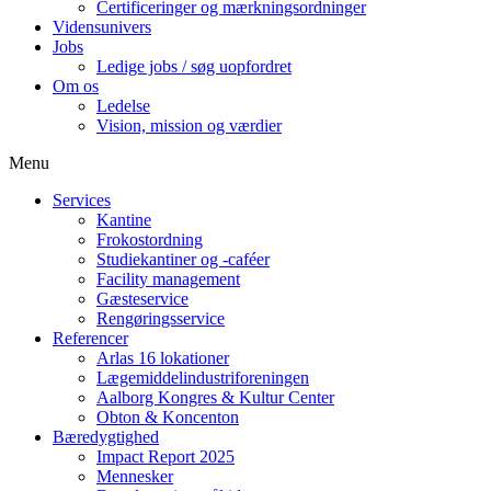
Certificeringer og mærkningsordninger
Vidensunivers
Jobs
Ledige jobs / søg uopfordret
Om os
Ledelse
Vision, mission og værdier
Menu
Services
Kantine
Frokostordning
Studiekantiner og -caféer
Facility management
Gæsteservice
Rengøringsservice
Referencer
Arlas 16 lokationer
Lægemiddelindustriforeningen
Aalborg Kongres & Kultur Center
Obton & Koncenton
Bæredygtighed
Impact Report 2025
Mennesker