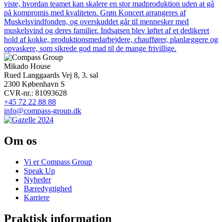
viste, hvordan teamet kan skalere en stor madproduktion uden at gå
på kompromis med kvaliteten. Grøn Koncert arrangeres af
Muskelsvindfonden, og overskuddet går til mennesker med
muskelsvind og deres familier. Indsatsen blev løftet af et dedikeret
hold af kokke, produktionsmedarbejdere, chauffører, planlæggere og
opvaskere, som sikrede god mad til de mange frivillige.
Mikado House
Rued Langgaards Vej 8, 3. sal
2300 København S
CVR-nr.: 81093628
+45 72 22 88 88
info@compass-group.dk
Om os
Vi er Compass Group
Speak Up
Nyheder
Bæredygtighed
Karriere
Praktisk information