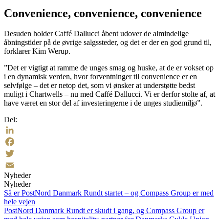
Convenience, convenience, convenience
Desuden holder Caffé Dallucci åbent udover de almindelige
åbningstider på de øvrige salgssteder, og det er der en god grund til,
forklarer Kim Werup.
”Det er vigtigt at ramme de unges smag og huske, at de er vokset op
i en dynamisk verden, hvor forventninger til convenience er en
selvfølge – det er netop det, som vi ønsker at understøtte bedst
muligt i Chartwells – nu med Caffé Dallucci. Vi er derfor stolte af, at
have været en stor del af investeringerne i de unges studiemiljø”.
Del:
LinkedIn
Facebook
Twitter
Nyheder
Email
Nyheder
Så er PostNord Danmark Rundt startet – og Compass Group er med
hele vejen
PostNord Danmark Rundt er skudt i gang, og Compass Group er