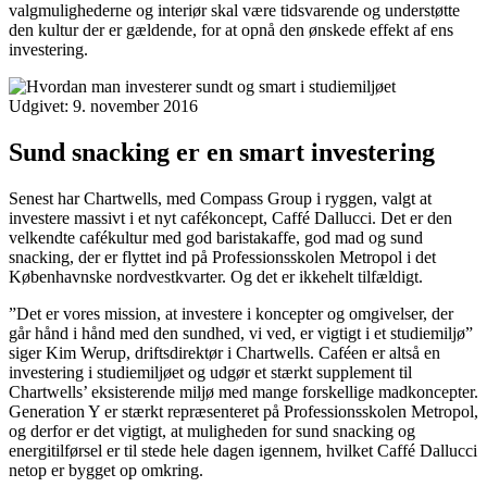
valgmulighederne og interiør skal være tidsvarende og understøtte
den kultur der er gældende, for at opnå den ønskede effekt af ens
investering.
Udgivet:
9. november 2016
Sund snacking er en smart investering
Senest har Chartwells, med Compass Group i ryggen, valgt at
investere massivt i et nyt cafékoncept, Caffé Dallucci. Det er den
velkendte cafékultur med god baristakaffe, god mad og sund
snacking, der er flyttet ind på Professionsskolen Metropol i det
Københavnske nordvestkvarter. Og det er ikkehelt tilfældigt.
”Det er vores mission, at investere i koncepter og omgivelser, der
går hånd i hånd med den sundhed, vi ved, er vigtigt i et studiemiljø”
siger Kim Werup, driftsdirektør i Chartwells. Caféen er altså en
investering i studiemiljøet og udgør et stærkt supplement til
Chartwells’ eksisterende miljø med mange forskellige madkoncepter.
Generation Y er stærkt repræsenteret på Professionsskolen Metropol,
og derfor er det vigtigt, at muligheden for sund snacking og
energitilførsel er til stede hele dagen igennem, hvilket Caffé Dallucci
netop er bygget op omkring.