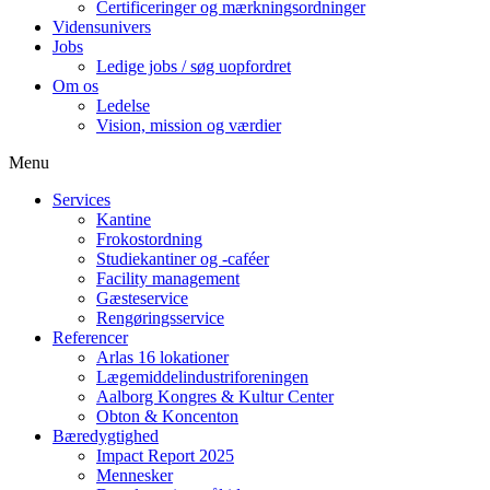
Certificeringer og mærkningsordninger
Vidensunivers
Jobs
Ledige jobs / søg uopfordret
Om os
Ledelse
Vision, mission og værdier
Menu
Services
Kantine
Frokostordning
Studiekantiner og -caféer
Facility management
Gæsteservice
Rengøringsservice
Referencer
Arlas 16 lokationer
Lægemiddelindustriforeningen
Aalborg Kongres & Kultur Center
Obton & Koncenton
Bæredygtighed
Impact Report 2025
Mennesker