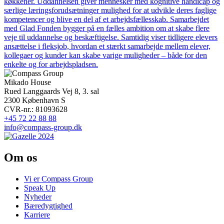
køkkener. Uddannelsen giver mennesker med kognitive handicap og
særlige læringsforudsætninger mulighed for at udvikle deres faglige
kompetencer og blive en del af et arbejdsfællesskab. Samarbejdet
med Glad Fonden bygger på en fælles ambition om at skabe flere
veje til uddannelse og beskæftigelse. Samtidig viser tidligere elevers
ansættelse i fleksjob, hvordan et stærkt samarbejde mellem elever,
kollegaer og kunder kan skabe varige muligheder – både for den
enkelte og for arbejdspladsen.
Mikado House
Rued Langgaards Vej 8, 3. sal
2300 København S
CVR-nr.: 81093628
+45 72 22 88 88
info@compass-group.dk
Om os
Vi er Compass Group
Speak Up
Nyheder
Bæredygtighed
Karriere