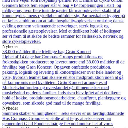
med hele vejen som hospitality-partner for Danmarks Cykle Union.
Gennem løbets fem etaper står vi bag VIP-forplejningen i start- og
målbyerne, hvor flere tusinde gæster får madoplevelser skabt til at
kunne nydes, mens cykelløbet udfolder sig. Partnerskabet bygger på
en fælles ambition om at løfte hospitality-oplevelsen omkring dansk
cykling gennem velsmagende serveringer, stærk logistik og
professionelle gæsteoplevelser. Med et dedikeret hold af kollegaer
ser vi frem til at skabe de bedste rammer for fællesskab, netværk og
store cykeloplevelser.
Nyheder
38.000 måltider til de frivillige bag Grøn Koncert
I løbet af 14 dage har Compass Groups produktions- og
frokostkøkken produceret og leveret mere end 38.000 måltider til de
frivillige bag Grøn Koncert. Opgaven omfattede produktion,
pakning, logistik og levering til koncertpladser over hele landet og
viste, hvordan teamet kan skalere en stor madproduktion uden at gå
på kompromis med kvaliteten. Grøn Koncert arrangeres af
Muskelsvindfonden, og overskuddet går til mennesker med
muskelsvind og deres familier. Indsatsen blev løftet af et dedikeret
hold af kokke, produktionsmedarbejdere, chauffører, planlæggere og
opvaskere, som sikrede god mad til de mange frivillige.
Nyheder
Sammen skaber vi muligheder – seks elever er nu færdiguddannede
Hos Compass Group er vi stolte af at fejre, at seks elever har
gennemført Glad Fondens toårige flexuddannelse i et af vores