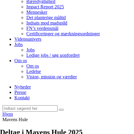
Bæredygtighed
Impact Report 2025
Mennesker
Det planterige måltid
Indsats mod madspild
FN’s verdensmål
Certificeringer og mærkningsordninger
Vidensunivers
Jobs
Jobs
Ledige jobs / søg uopfordret
Om os
Om os
Ledelse
Vision, mission og værdier
Nyheder
Presse
Kontakt
Hjem
Mavens Hule
Deltag i
Mavens Hule 2025