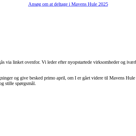
Ansøg om at deltage i Mavens Hule 2025
ås via linket
ovenfor
. Vi leder efter nyopstartede virksomheder og ivær
inger og give besked primo april, om I er gået videre til Mavens Hule 2
g stille spørgsmål.