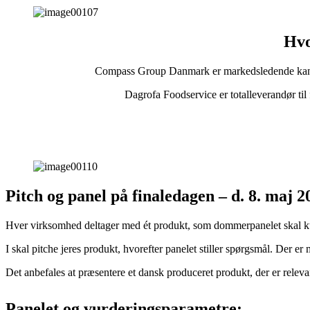
Hvo
Compass Group Danmark er markedsledende kantin
Dagrofa Foodservice er totalleverandør t
P
itch
og
p
anel
på finaledagen
– d.
8. maj 2
Hver virksomhed deltager med ét produkt, som dommerpanelet skal kun
I skal pitche jeres produkt, hvorefter panelet stiller spørgsmål. Der 
Det anbefales at præsentere et dansk produceret produkt, der er releva
Panelet og vurderingsparametre: