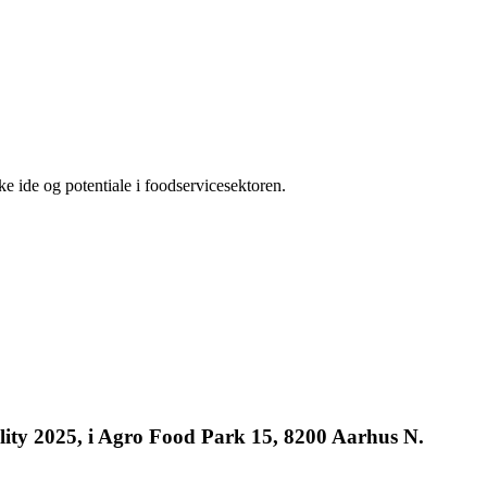
ide og potentiale i foodservicesektoren.
lity
20
25
,
i Agro Food Park 15, 8200 Aarhus N.