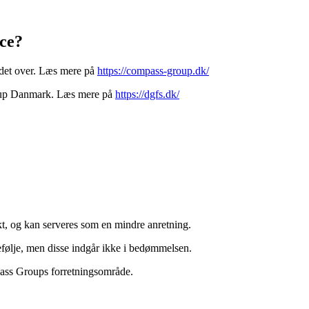
ce?
det over.
Læs mere på
https://compass-group.dk/
roup Danmark.
Læs mere på
https://dgfs.dk/
kt, og kan serveres som en mindre anretning.
rtefølje, men disse indgår ikke i bedømmelsen.
mpass Groups forretningsområde.