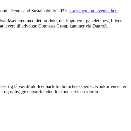
Food, Trends and
Sustainability
2025.
Læs mere om eventet her.
Iværksætteren
med det produkt
, der imponerer panelet mest,
bliver
t levere til
udvalgte
Compass Group kantiner via
Dagrofa
d
é
er og få værdifuld feedback fra brancheeksperter. Konkurrencen er
der og
opbygge
netværk inden for foodservicesektoren.