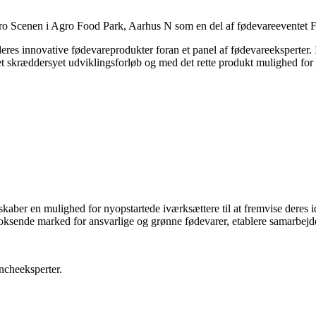
ro
Scenen i Agro Food Park, Aarhus N som en del af fødevareeventet 
deres
innovative
fødevareprodukter
foran et panel af fødevareeksperter.
et skræddersyet udviklingsforløb og med det rette produkt mulighed for a
 skaber en
mulighed
for
ny
op
startede
iværksættere
til at fremvise deres i
voksende marked
for
ansvarlige og grønne
fødevarer
, etablere samarbej
ncheeksperter.