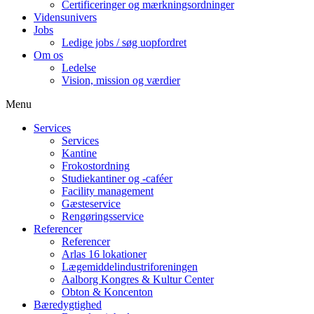
Certificeringer og mærkningsordninger
Vidensunivers
Jobs
Ledige jobs / søg uopfordret
Om os
Ledelse
Vision, mission og værdier
Menu
Services
Services
Kantine
Frokostordning
Studiekantiner og -caféer
Facility management
Gæsteservice
Rengøringsservice
Referencer
Referencer
Arlas 16 lokationer
Lægemiddelindustriforeningen
Aalborg Kongres & Kultur Center
Obton & Koncenton
Bæredygtighed