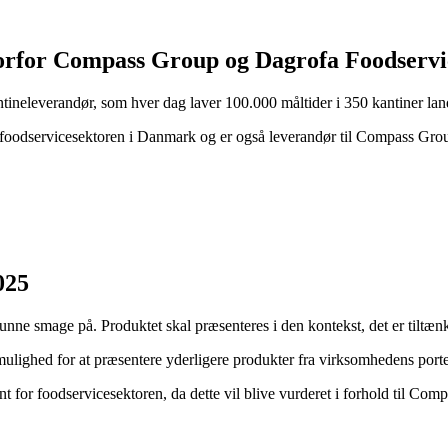
rfor Compass Group og Dagrofa Foodservi
eleverandør, som hver dag laver 100.000 måltider i 350 kantiner lan
il foodservicesektoren i Danmark og er også leverandør til Compass G
025
ne smage på. Produktet skal præsenteres i den kontekst, det er tiltæn
er mulighed for at præsentere yderligere produkter fra virksomhedens po
nt for foodservicesektoren, da dette vil blive vurderet i forhold til Co