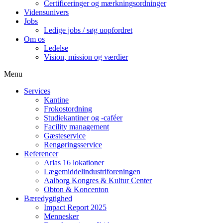
Certificeringer og mærkningsordninger
Vidensunivers
Jobs
Ledige jobs / søg uopfordret
Om os
Ledelse
Vision, mission og værdier
Menu
Services
Kantine
Frokostordning
Studiekantiner og -caféer
Facility management
Gæsteservice
Rengøringsservice
Referencer
Arlas 16 lokationer
Lægemiddelindustriforeningen
Aalborg Kongres & Kultur Center
Obton & Koncenton
Bæredygtighed
Impact Report 2025
Mennesker