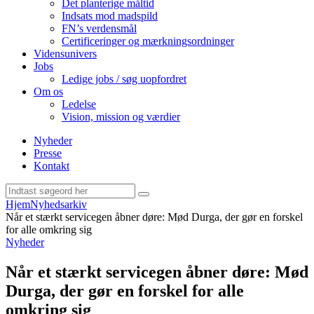
Det planterige måltid
Indsats mod madspild
FN’s verdensmål
Certificeringer og mærkningsordninger
Vidensunivers
Jobs
Ledige jobs / søg uopfordret
Om os
Ledelse
Vision, mission og værdier
Nyheder
Presse
Kontakt
Hjem
Nyhedsarkiv
Når et stærkt servicegen åbner døre: Mød Durga, der gør en forskel
for alle omkring sig
Nyheder
Når et stærkt servicegen åbner døre: Mød
Durga, der gør en forskel for alle
omkring sig