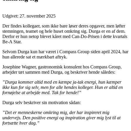
Udgivet:
27. november 2025
Der findes kollegaer, som ikke bare løser deres opgaver, men løfter
stemningen, teamet og hele huset omkring sig. Durga er en af dem.
Derfor er hun netop blevet kåret med Can-Do-Prisen i dette kvartals
Be-A Star.
Selvom Durga kun har været i Compass Group siden april 2024, har
hun allerede sat et mærkbart aftryk.
Josephine Wagner, gastronomisk konsulent hos Compass Group,
arbejder tæt sammen med Durga, og beskriver hende således:
”Durga kommer altid med en kæmpe ja-tak energi, hun kæmper
ikke kun for sig selv, men for alle hendes kolleger. Hun er altid en
fornøjelse at arbejde med. Tak for hende!”
Durga selv beskriver sin motivation sådan:
”Det er menneskerne omkring mig, der har inspireret mig
undervejs. Den positive energi og inspiration giver mig lyst til at
fortsætte hver dag.”