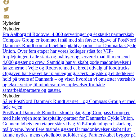
LinkedIn
Facebook
Twitter
Nyheder
Email
Nyheder
Fra Aalborg til Rødovre: 4.000 serveringer og ét stærkt partnerskab
Compass Group er kommet i mål med sin første udgave af PostNord
Danmark Rundt som officiel hospitality-partner for Danmarks Cykle
Union. Over fem etaper har vores kolleger stået for VIP-
forplejningen i alle start- og målbyer og serveret mad til mere end
4.000 gæster og crew. Samtidig har vi skabt gode madoplevelser i
fanzonerne i Vejle og Rødovre med et bredt udvalg af foodtrucks.
Opgaven har krævet tæt planlægning, stærk logistik og et dedikeret
hold på tværs af Danmark – og viser, hvordan vi omsætter værtskab
og eksekvering til mindeværdige oplevelser for både
samarbejdspartnere og gæster.
Nyheder
Så er PostNord Danmark Rundt startet – og Compass Group er med
hele vejen
PostNord Danmark Rundt er skudt i gang, og Compass Group er
med hele vejen som hospitality-partner for Danmarks Cykle Union.
Gennem løbets fem etaper står vi bag VIP-forplejningen i start- og
målbyerne, hvor flere tusinde gæster får madoplevelser skabt til at
kunne nydes, mens cykelløbet udfolder sig. Partnerskabet bygger på