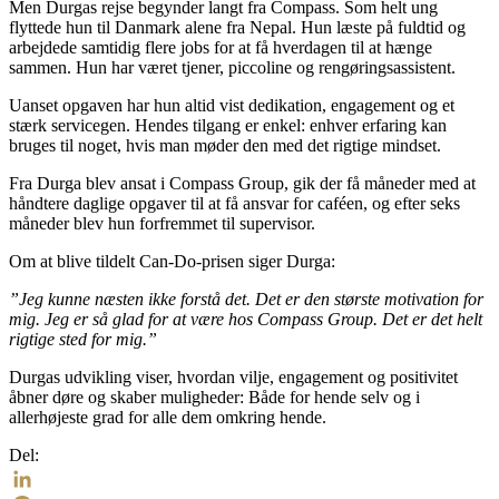
Men Durgas rejse begynder langt fra Compass. Som helt ung
flyttede hun til Danmark alene fra Nepal. Hun læste på fuldtid og
arbejdede samtidig flere jobs for at få hverdagen til at hænge
sammen. Hun har været tjener, piccoline og rengøringsassistent.
Uanset opgaven har hun altid vist dedikation, engagement og et
stærk servicegen. Hendes tilgang er enkel: enhver erfaring kan
bruges til noget, hvis man møder den med det rigtige mindset.
Fra Durga blev ansat i Compass Group, gik der få måneder med at
håndtere daglige opgaver til at få ansvar for caféen, og efter seks
måneder blev hun forfremmet til supervisor.
Om at blive tildelt Can-Do-prisen siger Durga:
”Jeg kunne næsten ikke forstå det. Det er den største motivation for
mig. Jeg er så glad for at være hos Compass Group. Det er det helt
rigtige sted for mig.”
Durgas udvikling viser, hvordan vilje, engagement og positivitet
åbner døre og skaber muligheder: Både for hende selv og i
allerhøjeste grad for alle dem omkring hende.
Del: