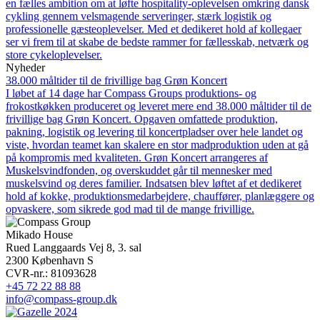
en fælles ambition om at løfte hospitality-oplevelsen omkring dansk
cykling gennem velsmagende serveringer, stærk logistik og
professionelle gæsteoplevelser. Med et dedikeret hold af kollegaer
ser vi frem til at skabe de bedste rammer for fællesskab, netværk og
store cykeloplevelser.
Nyheder
38.000 måltider til de frivillige bag Grøn Koncert
I løbet af 14 dage har Compass Groups produktions- og
frokostkøkken produceret og leveret mere end 38.000 måltider til de
frivillige bag Grøn Koncert. Opgaven omfattede produktion,
pakning, logistik og levering til koncertpladser over hele landet og
viste, hvordan teamet kan skalere en stor madproduktion uden at gå
på kompromis med kvaliteten. Grøn Koncert arrangeres af
Muskelsvindfonden, og overskuddet går til mennesker med
muskelsvind og deres familier. Indsatsen blev løftet af et dedikeret
hold af kokke, produktionsmedarbejdere, chauffører, planlæggere og
opvaskere, som sikrede god mad til de mange frivillige.
Mikado House
Rued Langgaards Vej 8, 3. sal
2300 København S
CVR-nr.: 81093628
+45 72 22 88 88
info@compass-group.dk