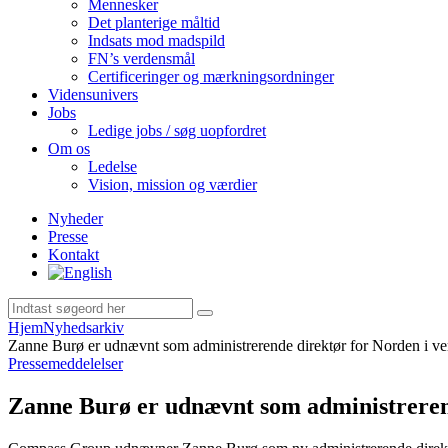
Mennesker
Det planterige måltid
Indsats mod madspild
FN’s verdensmål
Certificeringer og mærkningsordninger
Vidensunivers
Jobs
Ledige jobs / søg uopfordret
Om os
Ledelse
Vision, mission og værdier
Nyheder
Presse
Kontakt
Hjem
Nyhedsarkiv
Zanne Burø er udnævnt som administrerende direktør for Norden i v
Pressemeddelelser
Zanne Burø er udnævnt som administrerend