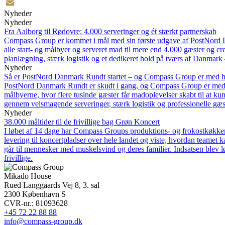
Twitter
Nyheder
Email
Nyheder
Fra Aalborg til Rødovre: 4.000 serveringer og ét stærkt partnerskab
Compass Group er kommet i mål med sin første udgave af PostNord Dan
alle start- og målbyer og serveret mad til mere end 4.000 gæster og 
planlægning, stærk logistik og et dedikeret hold på tværs af Danmark
Nyheder
Så er PostNord Danmark Rundt startet – og Compass Group er med h
PostNord Danmark Rundt er skudt i gang, og Compass Group er med he
målbyerne, hvor flere tusinde gæster får madoplevelser skabt til at k
gennem velsmagende serveringer, stærk logistik og professionelle gæste
Nyheder
38.000 måltider til de frivillige bag Grøn Koncert
I løbet af 14 dage har Compass Groups produktions- og frokostkøkken 
levering til koncertpladser over hele landet og viste, hvordan teame
går til mennesker med muskelsvind og deres familier. Indsatsen blev 
frivillige.
Mikado House
Rued Langgaards Vej 8, 3. sal
2300 København S
CVR-nr.: 81093628
+45 72 22 88 88
info@compass-group.dk