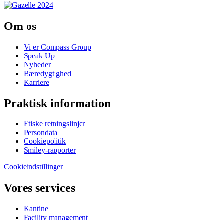
Om os
Vi er Compass Group
Speak Up
Nyheder
Bæredygtighed
Karriere
Praktisk information
Etiske retningslinjer
Persondata
Cookiepolitik
Smiley-rapporter
Cookieindstillinger
Vores services
Kantine
Facility management