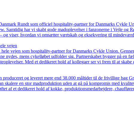
mark Rundt som officiel hospitality-partner for Danmarks Cykle Union
crew. Samtidig har vi skabt gode madoplevelser i fanzonerne i Vejle og
 – og viser, hvordan vi omsætter værtskab og eksekvering til mindeværd
ele vejen
le vejen som hospitality-partner for Danmarks Cykle Union. Gennem lø
unne nydes, mens cykelløbet udfolder sig. Partnerskabet bygger på en fæ
oplevelser. Med et dedikeret hold af kollegaer ser vi frem til at skabe
produceret og leveret mere end 38.000 måltider til de frivillige bag 
t kan skalere en stor madproduktion uden at gå på kompromis med kvali
løftet af et dedikeret hold af kokke, produktionsmedarbejdere, chauffør