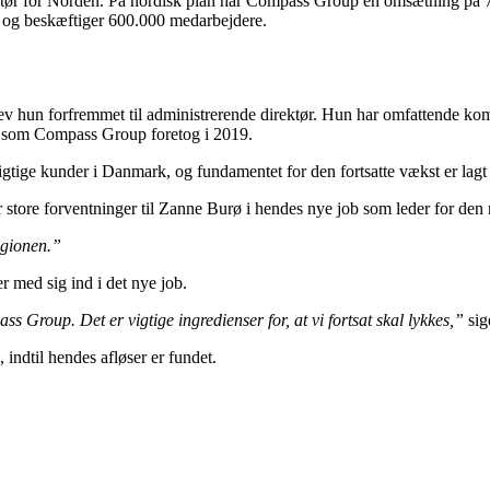
 for Norden. På nordisk plan har Compass Group en omsætning på 7 mi
t og beskæftiger 600.000 medarbejdere.
hun forfremmet til administrerende direktør. Hun har omfattende komm
, som Compass Group foretog i 2019.
 vigtige kunder i Danmark, og fundamentet for den fortsatte vækst er lag
r store forventninger til Zanne Burø i hendes nye job som leder for den 
regionen.”
 med sig ind i det nye job.
 Group. Det er vigtige ingredienser for, at vi fortsat skal lykkes,”
sig
indtil hendes afløser er fundet.