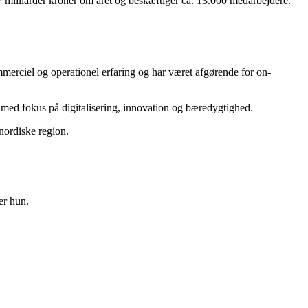
lliarder kroner om året og beskæftiger ca. 13.000 medarbejdere.
erciel og operationel erfaring og har været afgørende for on-
t med fokus på digitalisering, innovation og bæredygtighed.
nordiske region.
er hun.