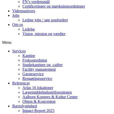
FN’s verdensmål
Certificeringer og mærkningsordninger
Vidensunivers
Jobs
Ledige jobs / søg uopfordret
Om os
Ledelse
Vision, mission og værdier
Menu
Services
Kantine
Frokostordning
Studiekantiner og -caféer
Facility management
Gæsteservice
Rengøringsservice
Referencer
Arlas 16 lokationer
Lægemiddelindustriforeningen
Aalborg Kongres & Kultur Center
Obton & Koncenton
Bæredygtighed
Impact Report 2025