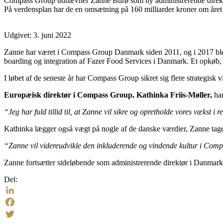
Compass Group udnævner Zanne Burø som ny administrerende direktør
På verdensplan har de en omsætning på 160 milliarder kroner om åre
Udgivet:
3. juni 2022
Zanne har været i Compass Group Danmark siden 2011, og i 2017 blev 
boarding og integration af Fazer Food Services i Danmark. Et opkøb
I løbet af de seneste år har Compass Group sikret sig flere strategisk
Europæisk direktør i Compass Group, Kathinka Friis-Møller,
ha
“Jeg har fuld tillid til, at Zanne vil sikre og opretholde vores vækst i 
Kathinka lægger også vægt på nogle af de danske værdier, Zanne tager
“Zanne vil videreudvikle den inkluderende og vindende kultur i Compass
Zanne fortsætter sideløbende som administrerende direktør i Danmark, 
Del:
LinkedIn
Facebook