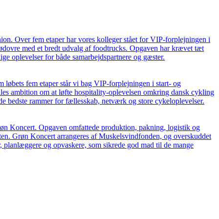
. Over fem etaper har vores kolleger stået for VIP-forplejningen i
 Rødovre med et bredt udvalg af foodtrucks. Opgaven har krævet tæt
ige oplevelser for både samarbejdspartnere og gæster.
bets fem etaper står vi bag VIP-forplejningen i start- og
lles ambition om at løfte hospitality-oplevelsen omkring dansk cykling
 de bedste rammer for fællesskab, netværk og store cykeloplevelser.
Grøn Koncert. Opgaven omfattede produktion, pakning, logistik og
teten. Grøn Koncert arrangeres af Muskelsvindfonden, og overskuddet
er, planlæggere og opvaskere, som sikrede god mad til de mange